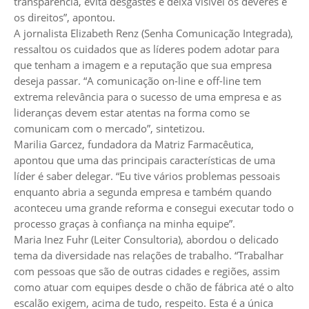
transparência, evita desgastes e deixa visível os deveres e
os direitos”, apontou.
A jornalista Elizabeth Renz (Senha Comunicação Integrada),
ressaltou os cuidados que as líderes podem adotar para
que tenham a imagem e a reputação que sua empresa
deseja passar. “A comunicação on-line e off-line tem
extrema relevância para o sucesso de uma empresa e as
lideranças devem estar atentas na forma como se
comunicam com o mercado”, sintetizou.
Marilia Garcez, fundadora da Matriz Farmacêutica,
apontou que uma das principais características de uma
líder é saber delegar. “Eu tive vários problemas pessoais
enquanto abria a segunda empresa e também quando
aconteceu uma grande reforma e consegui executar todo o
processo graças à confiança na minha equipe”.
Maria Inez Fuhr (Leiter Consultoria), abordou o delicado
tema da diversidade nas relações de trabalho. “Trabalhar
com pessoas que são de outras cidades e regiões, assim
como atuar com equipes desde o chão de fábrica até o alto
escalão exigem, acima de tudo, respeito. Esta é a única