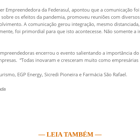
her Empreendedora da Federasul, apontou que a comunicação fo
o sobre os efeitos da pandemia, promoveu reuniões com diversos
vimento. A comunicação gerou integração, mesmo distanciada, p
mente, foi primordial para que isto acontecesse. Não somente a 
Empreendedoras encerrou o evento salientando a importância do 
 empresas. “Todas inovaram e cresceram muito como empresárias 
ismo, EGP Energy, Sicredi Pioneira e Farmácia São Rafael.
ada
— LEIA TAMBÉM —