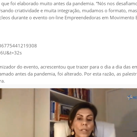
, que foi elaborado muito antes da pandemia. “Nós nos desafiamo
Usando criatividade e muita integração, mudamos o formato, mas
 Núcleos durante o evento on-line Empreendedoras em Moviment
/136775441219308
Nh6U&t=32s
zador do evento, acrescentou que trazer para o dia a dia das em
mado antes da pandemia, foi alterado. Por esta razão, as pales
ra.