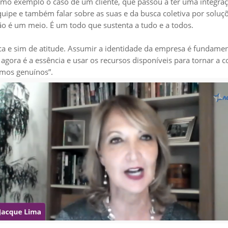
como exemplo o caso de um cliente, que passou a ter uma integraçã
quipe e também falar sobre as suas e da busca coletiva por sol
ão é um meio. É um todo que sustenta a tudo e a todos.
ca e sim de atitude. Assumir a identidade da empresa é fundame
agora é a essência e usar os recursos disponíveis para tornar a c
rmos genuínos”.