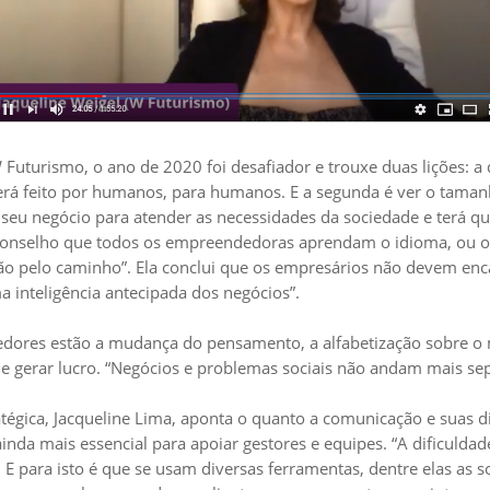
W Futurismo, o ano de 2020 foi desafiador e trouxe duas lições: a 
 Será feito por humanos, para humanos. E a segunda é ver o tam
seu negócio para atender as necessidades da sociedade e terá qu
Aconselho que todos os empreendedoras aprendam o idioma, ou o g
ão pelo caminho”. Ela conclui que os empresários não devem en
 inteligência antecipada dos negócios”.
dores estão a mudança do pensamento, a alfabetização sobre o 
e gerar lucro. “Negócios e problemas sociais não andam mais sep
tégica, Jacqueline Lima, aponta o quanto a comunicação e suas 
inda mais essencial para apoiar gestores e equipes. “A dificulda
 para isto é que se usam diversas ferramentas, dentre elas as s