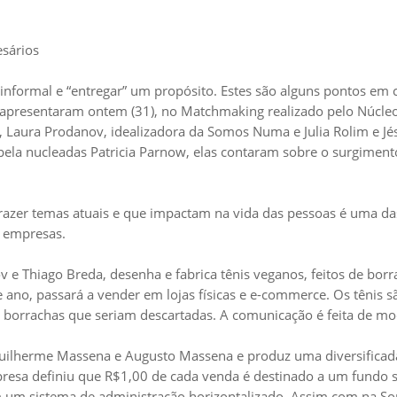
esários
 informal e “entregar” um propósito. Estes são alguns pontos e
esentaram ontem (31), no Matchmaking realizado pelo Núcleo d
 Laura Prodanov, idealizadora da Somos Numa e Julia Rolim e Jéss
pela nucleadas Patricia Parnow, elas contaram sobre o surgiment
azer temas atuais e que impactam na vida das pessoas é uma das
s empresas.
 Thiago Breda, desenha e fabrica tênis veganos, feitos de borra
e ano, passará a vender em lojas físicas e e-commerce. Os tênis sã
 borrachas que seriam descartadas. A comunicação é feita de mo
lherme Massena e Augusto Massena e produz uma diversificada li
empresa definiu que R$1,00 de cada venda é destinado a um fundo 
m um sistema de administração horizontalizado. Assim com na So