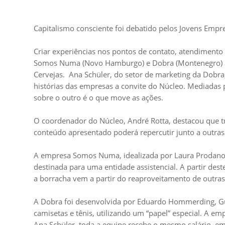
Capitalismo consciente foi debatido pelos Jovens Empr
Criar experiências nos pontos de contato, atendimento
Somos Numa (Novo Hamburgo) e Dobra (Montenegro) apr
Cervejas. Ana Schüler, do setor de marketing da Dobra,
histórias das empresas a convite do Núcleo. Mediadas 
sobre o outro é o que move as ações.
O coordenador do Núcleo, André Rotta, destacou que tr
conteúdo apresentado poderá repercutir junto a outra
A empresa Somos Numa, idealizada por Laura Prodanov e
destinada para uma entidade assistencial. A partir dest
a borracha vem a partir do reaproveitamento de outras
A Dobra foi desenvolvida por Eduardo Hommerding, Gui
camisetas e tênis, utilizando um “papel” especial. A 
Ana Schüler, toda a equipe recebe o mesmo salário, e