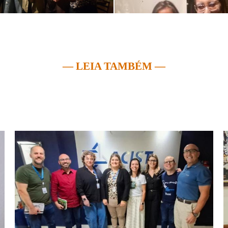
— LEIA TAMBÉM —