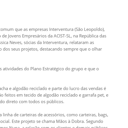
m comum que as empresas Interventura (São Leopoldo),
e Jovens Empresários da ACIST-SL, na República das
ica Neves, sócias da Interventura, relataram as
o dos seus projetos, destacando sempre que o olhar
 atividades do Plano Estratégico do grupo e que o
cha e algodão reciclado e parte do lucro das vendas é
o feitos em tecido de algodão reciclado e garrafa pet, e
do direto com todos os públicos.
nha de carteiras de acessórios, como carteiras, bags,
social. Este projeto se chama Mãos à Dobra. Segundo
mos Nuna, a relação com os clientes e demais públicos