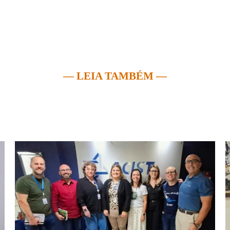
— LEIA TAMBÉM —