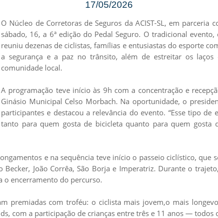
17/05/2026
O Núcleo de Corretoras de Seguros da ACIST-SL, em parceria 
sábado, 16, a 6ª edição do Pedal Seguro. O tradicional evento, 
reuniu dezenas de ciclistas, famílias e entusiastas do esporte co
a segurança e a paz no trânsito, além de estreitar os laços 
comunidade local.
A programação teve início às 9h com a concentração e recepção
Ginásio Municipal Celso Morbach. Na oportunidade, o presiden
participantes e destacou a relevância do evento. “Esse tipo de
tanto para quem gosta de bicicleta quanto para quem gosta d
ongamentos e na sequência teve início o passeio ciclístico, que 
Becker, João Corrêa, São Borja e Imperatriz. Durante o trajeto, 
a o encerramento do percurso.
oram premiadas com troféu: o ciclista mais jovem,o mais longev
Kids, com a participação de crianças entre três e 11 anos — todos