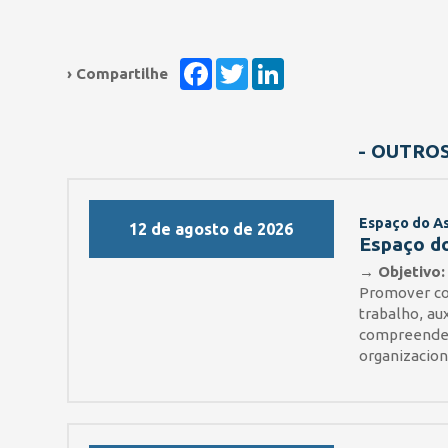
Facebook
Twitter
LinkedIn
› Compartilhe
- OUTRO
Espaço do A
12 de agosto de 2026
Espaço do
→ Objetivo:
Promover co
trabalho, au
compreender
organizacion