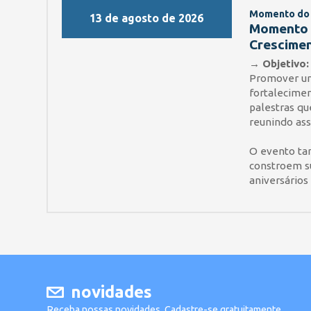
Momento do
13 de agosto de 2026
Momento d
Crescimen
→ Objetivo:
Promover um
fortalecime
palestras qu
reunindo ass
O evento ta
constroem s
aniversários
novidades
Receba nossas novidades. Cadastre-se gratuitamente.