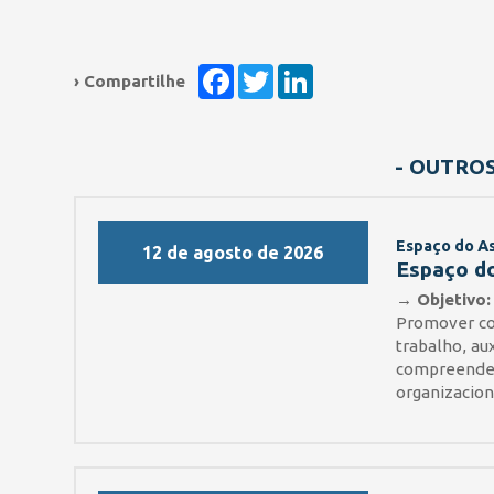
Facebook
Twitter
LinkedIn
› Compartilhe
- OUTRO
Espaço do A
12 de agosto de 2026
Espaço do
→ Objetivo:
Promover co
trabalho, au
compreender
organizacion