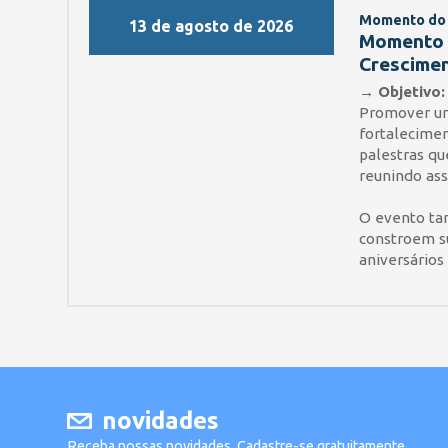
Momento do
13 de agosto de 2026
Momento d
Crescimen
→ Objetivo:
Promover um
fortalecime
palestras qu
reunindo ass
O evento ta
constroem s
aniversários
novidades
Receba nossas novidades. Cadastre-se gratuitamente.